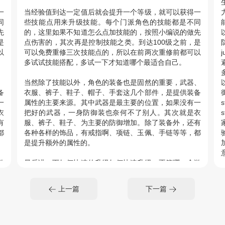
一
当经验值到达一定值后就会提升一个等级，就可以获得一
同
些技能点用来升级技能。每个门派角色的技能都是不同
能
先
的，这里如果不知道怎么点加技能的，按照小编说的做先
是
点伤害的，其次再是控制技能之类。到达100级之前，是
以
可以免费重修三次技能点的，所以在前两次重修前都可以
多试试技能搭配，多试一下才知道哪个最适合自己。
多
、
当然除了技能以外，角色的装备也是固然的重要，武器、
备
衣服、裤子、鞋子、帽子、手套这几个部件，是提供装备
一
属性的主要来源。其中武器是最主要的位置，如果没有一
衣
把好的武器，一身防御装也奈何不了别人。其次就是衣
s
有
服、裤子、鞋子、为主要的防御增加。除了装备外，还有
都
各种各样的饰品，有戒指啊、项链、玉佩、手链等等，都
是提升额外的属性的。
意
游
最后讲一下如何快速的升级如何快速升级，不管哪一个游
<
速
戏升级都是最重要的，接下来就给大家推荐几个能够快速
s
、
获得大量经验的地方。彻夜不眠、幻月秘境、妖兽突袭、
a
上一篇
下一篇
仙
环任务、家族聚餐。以上就是小编今天给大家带来的诛仙
j
大
手游怎么玩？诛仙手游新手入门攻略，希望能够帮助到大
家，更多游戏攻略/测评请持续关注小编，咱们下期见。