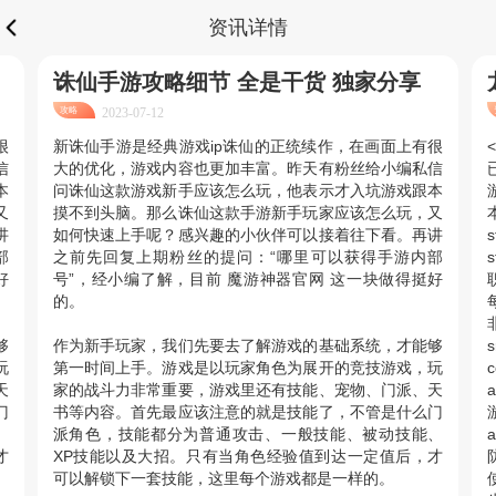
资讯详情
诛仙手游攻略细节 全是干货 独家分享
攻略
2023-07-12
很
新诛仙手游是经典游戏ip诛仙的正统续作，在画面上有很
<
信
大的优化，游戏内容也更加丰富。昨天有粉丝给小编私信
本
问诛仙这款游戏新手应该怎么玩，他表示才入坑游戏跟本
又
摸不到头脑。那么诛仙这款手游新手玩家应该怎么玩，又
讲
如何快速上手呢？感兴趣的小伙伴可以接着往下看。再讲
部
之前先回复上期粉丝的提问：“哪里可以获得手游内部
s
好
号”，经小编了解，目前 魔游神器官网 这一块做得挺好
的。
非
够
作为新手玩家，我们先要去了解游戏的基础系统，才能够
s
玩
第一时间上手。游戏是以玩家角色为展开的竞技游戏，玩
c
天
家的战斗力非常重要，游戏里还有技能、宠物、门派、天
a
门
书等内容。首先最应该注意的就是技能了，不管是什么门
游
、
派角色，技能都分为普通攻击、一般技能、被动技能、
a
才
XP技能以及大招。只有当角色经验值到达一定值后，才
可以解锁下一套技能，这里每个游戏都是一样的。
使